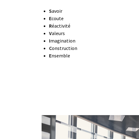
S
avoir
E
coute
R
éactivité
V
aleurs
I
magination
C
onstruction
E
nsemble