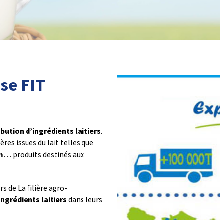
se FIT
bution d’ingrédients laitiers
.
es issues du lait telles que
m
… produits destinés aux
s de La filière agro-
 ingrédients laitiers
dans leurs