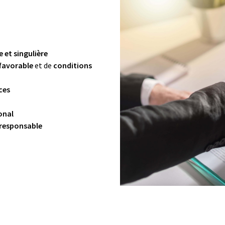
 et singulière
favorable
et de
conditions
ces
e
onal
 responsable